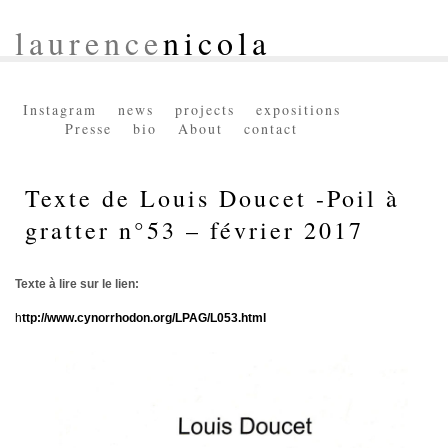
laurence
nicola
Instagram
news
projects
expositions
Presse
bio
About
contact
Texte de Louis Doucet -Poil à
gratter n°53 – février 2017
Texte à lire sur le lien:
h
ttp://www.cynorrhodon.org/LPAG/L053.html