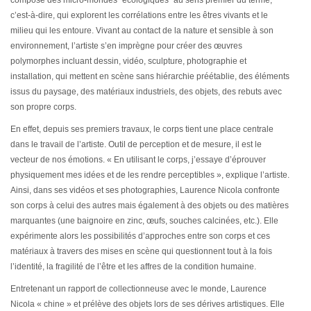
compose des micro-mondes “écologiques” au sens premier du terme,
c’est-à-dire, qui explorent les corrélations entre les êtres vivants et le
milieu qui les entoure. Vivant au contact de la nature et sensible à son
environnement, l’artiste s’en imprègne pour créer des œuvres
polymorphes incluant dessin, vidéo, sculpture, photographie et
installation, qui mettent en scène sans hiérarchie préétablie, des éléments
issus du paysage, des matériaux industriels, des objets, des rebuts avec
son propre corps.
En effet, depuis ses premiers travaux, le corps tient une place centrale
dans le travail de l’artiste. Outil de perception et de mesure, il est le
vecteur de nos émotions. « En utilisant le corps, j’essaye d’éprouver
physiquement mes idées et de les rendre perceptibles », explique l’artiste.
Ainsi, dans ses vidéos et ses photographies, Laurence Nicola confronte
son corps à celui des autres mais également à des objets ou des matières
marquantes (une baignoire en zinc, œufs, souches calcinées, etc.). Elle
expérimente alors les possibilités d’approches entre son corps et ces
matériaux à travers des mises en scène qui questionnent tout à la fois
l’identité, la fragilité de l’être et les affres de la condition humaine.
Entretenant un rapport de collectionneuse avec le monde, Laurence
Nicola « chine » et prélève des objets lors de ses dérives artistiques. Elle