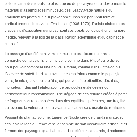
collecte ainsi des rebuts de plastique ou de polystyrène qui deviennent le
matériau d’assemblages minutieux, des
Ready Made
naturels qui
brouillent les pistes sur leur provenance. Inspirée par l’Anti-form et
particulièrement le travail d’Eva Hesse (1936-1970), l’artiste élabore des
dispositifs d’exposition qui présentent ses objets collectés d’une manière
inédite, relevant à la fois de la classification scientifique et du cabinet de
curiosités.
Le passage d’un élément vers son multiple est récurrent dans la
démarche de l’artiste. Elle le multiplie comme dans
Rituel
ou le divise
pour pouvoir composer une nouvelle forme, comme dans
Éclosion
ou
Coucher de soleil
. L’artiste travaille des matériaux comme le papier, le
verre, le mica, le sel ou le plâtre, qui peuvent être effeuillés, déchirés,
morcelés, induisant l’élaboration de protocoles et de gestes qui
permettent leur transformation. Il se dégage de ces œuvres créées à partir
de fragments et recomposées dans des équilibres précaires, une fragilité
qui évoque la vulnérabilité du vivant mais aussi sa capacité de résilience.
Passant du plan au volume, Laurence Nicola crée de grands muraux et
des installations qui réactivent l’ensemble de son vocabulaire artistique et
forment des paysages quasi abstraits. Les éléments naturels, directement