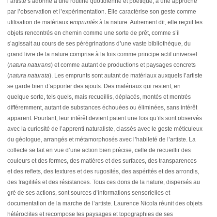
l’artiste s’adonne à une routine quotidienne et poétique, à une approche
par l’observation et l’expérimentation. Elle caractérise son geste comme
utilisation de matériaux e
mpruntés
à la nature. Autrement dit, elle reçoit les
objets rencontrés en chemin comme une sorte de prêt, comme s’il
s’agissait au cours de ses pérégrinations d’une vaste bibliothèque, du
grand livre de la nature comprise à la fois comme principe actif universel
(
natura naturans
) et comme autant de productions et paysages concrets
(
natura naturata
). Les emprunts sont autant de matériaux auxquels l’artiste
se garde bien d’apporter des ajouts. Des matériaux qui restent, en
quelque sorte, tels quels, mais recueillis, déplacés, montés et montrés
différemment, autant de substances échouées ou éliminées, sans intérêt
apparent. Pourtant, leur intérêt devient patent une fois qu’ils sont observés
avec la curiosité de l’apprenti naturaliste, classés avec le geste méticuleux
du géologue, arrangés et métamorphosés avec l’habileté de l’artiste. La
collecte se fait en vue d’une action bien précise, celle de recueillir des
couleurs et des formes, des matières et des surfaces, des transparences
et des reflets, des textures et des rugosités, des aspérités et des arrondis,
des fragilités et des résistances. Tous ces dons de la nature, dispersés au
gré de ses actions, sont sources d’informations sensorielles et
documentation de la marche de l’artiste. Laurence Nicola réunit des objets
hétéroclites et recompose les paysages et topographies de ses