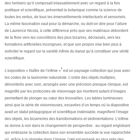
des herbiers qu’il composait inlassablement avec un regard à la fois
poétique et scientifique, présentait la botanique comme la science de
toutes les vertus, de tous les émerveillements intellectuels et sensoriels.
La même fascination vaut pour la démarche, ou doit-on dire pour l’allure
de Laurence Nicola, à cette différence près que ses matériaux débordent
de la flore vers les concrétions des plus bizarres, déclassés, vers les
formations artificielles incongrues, et que son propos vise bien plus à
solliciter le regard sur la variété infinie du banal qu’à constituer une vérité
scientifique.
1
L’exposition « Naître de l’infime »
est un paysage-collection qui joue avec
les codes de la taxinomie naturaliste. L’ordre des objets multiples,
dénombrés avec soin, arrangés avec une précision presque clinique, est
magnifié par les protocoles de visionnage qui montrent autant d’images
permettant de plonger au cœur des trouvailles. Les tables lumineuses
ainsi que la série de visionneuses, excavées d’un temps où la diapositive
avait un statut pédagogique et scientifique indéniable, magnifient l’image
des objets, les bizarreries des transformations et sédimentations. L’infime
se donne à voir dans le changement de perspective : au regard englobant
qui embrasse la collection dans son ensemble succède la vue rapprochée
où, grâce à la plongée dans l’image, l’œil est engagé au plus près des