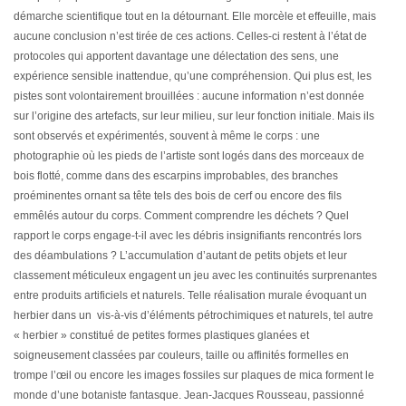
démarche scientifique tout en la détournant. Elle morcèle et effeuille, mais
aucune conclusion n’est tirée de ces actions. Celles-ci restent à l’état de
protocoles qui apportent davantage une délectation des sens, une
expérience sensible inattendue, qu’une compréhension. Qui plus est, les
pistes sont volontairement brouillées : aucune information n’est donnée
sur l’origine des artefacts, sur leur milieu, sur leur fonction initiale. Mais ils
sont observés et expérimentés, souvent à même le corps : une
photographie où les pieds de l’artiste sont logés dans des morceaux de
bois flotté, comme dans des escarpins improbables, des branches
proéminentes ornant sa tête tels des bois de cerf ou encore des fils
emmêlés autour du corps. Comment comprendre les déchets ? Quel
rapport le corps engage-t-il avec les débris insignifiants rencontrés lors
des déambulations ? L’accumulation d’autant de petits objets et leur
classement méticuleux engagent un jeu avec les continuités surprenantes
entre produits artificiels et naturels. Telle réalisation murale évoquant un
herbier dans un vis-à-vis d’éléments pétrochimiques et naturels, tel autre
« herbier » constitué de petites formes plastiques glanées et
soigneusement classées par couleurs, taille ou affinités formelles en
trompe l’œil ou encore les images fossiles sur plaques de mica forment le
monde d’une botaniste fantasque. Jean-Jacques Rousseau, passionné