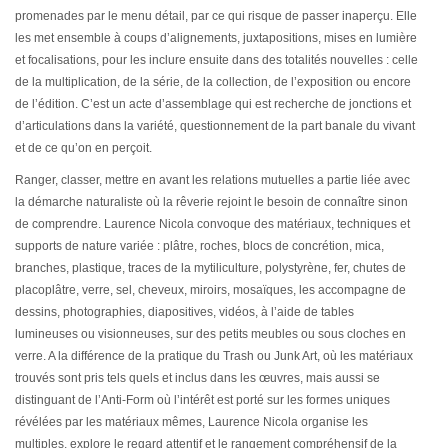
promenades par le menu détail, par ce qui risque de passer inaperçu. Elle
les met ensemble à coups d’alignements, juxtapositions, mises en lumière
et focalisations, pour les inclure ensuite dans des totalités nouvelles : celle
de la multiplication, de la série, de la collection, de l’exposition ou encore
de l’édition. C’est un acte d’assemblage qui est recherche de jonctions et
d’articulations dans la variété, questionnement de la part banale du vivant
et de ce qu’on en perçoit.
Ranger, classer, mettre en avant les relations mutuelles a partie liée avec
la démarche naturaliste où la rêverie rejoint le besoin de connaître sinon
de comprendre. Laurence Nicola convoque des matériaux, techniques et
supports de nature variée : plâtre, roches, blocs de concrétion, mica,
branches, plastique, traces de la mytiliculture, polystyrène, fer, chutes de
placoplâtre, verre, sel, cheveux, miroirs, mosaïques, les accompagne de
dessins, photographies, diapositives, vidéos, à l’aide de tables
lumineuses ou visionneuses, sur des petits meubles ou sous cloches en
verre. A la différence de la pratique du Trash ou Junk Art, où les matériaux
trouvés sont pris tels quels et inclus dans les œuvres, mais aussi se
distinguant de l’Anti-Form où l’intérêt est porté sur les formes uniques
révélées par les matériaux mêmes, Laurence Nicola organise les
multiples, explore le regard attentif et le rangement compréhensif de la