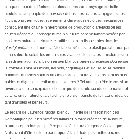
l’odorat et le regard. A chaque rafale du suet, du suroît ou du nordet, à
chaque retour de déferlante, rouleau ou ressac le paysage est taillé,
modelé, râclé, peuplé de nouveaux débris. Les actions conjuguées des
fluctuations thermiques, événements climatiques et forces mécaniques
constituent une chaîne ininterrompue de production d’artefacts où les
chutes-déchets du passage humain sur terre sont métamorphosées par
les forces naturelles. Naturel et artificiel sont indissociables dans les
plastiglomérats
de Laurence Nicola, ces détritus de plastique labourés par
l’eau salée, le soleil, les organismes vivants et les roches, transformés par
la sédimentation et la fusion en semblant de pierres précieuses.Où passe
la frontière entre les micas, les bois, coquillages et algues et les résidus
humains, artificiels soumis aux forces de la nature ? Les uns sont-ils plus
nobles et dignes d’attention que les autres ? Tel aurait pu être le cas si on
revenait à une conception dichotomique du monde scindé entre nature et
culture, entre naturel et artificiel, à une vision puriste de la nature, idéal de
tant d’artistes et penseurs.
Le regard de Laurence Nicola, bien qu’il hérite de la fascination des
Romantiques pour les mystères infinis et la force créatrice de la nature,
n’aurait cependant pas pu être puriste à l’heure d’urgence écologique.
Mais avant d’être critique par rapport à la période post-anthropocène,