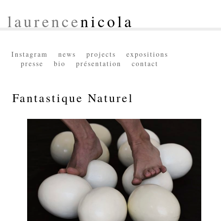
laurence
nicola
Instagram
news
projects
expositions
presse
bio
présentation
contact
Fantastique Naturel